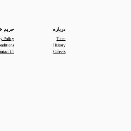
درباره
حریم 
cy Policy
Team
nditions
History
ntact Us
Careers