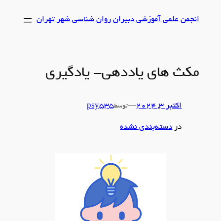
رفتن
انجمن علمی آموزشی دبیران روان شناسی شهر تهران
به
محتوا
مکث های یاددهی- یادگیری
اکتبر 3, 2024
—
psy535
توسط
در
دسته‌بندی نشده