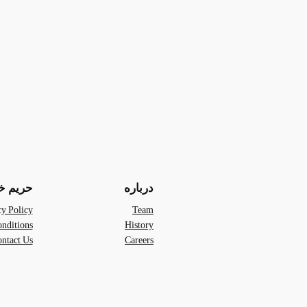
درباره
حریم 
cy Policy
Team
nditions
History
ntact Us
Careers