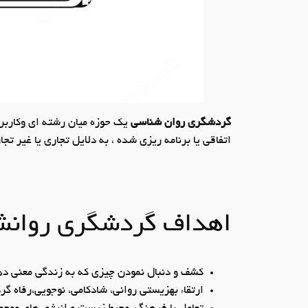
گردشگری روان شناسی
یک حوزه میان ­رشته­ ای وکارب
اتفاقی یا برنامه ­ریزی شده ، به دلایل تجاری یا غیر تج
اهداف گردشگری روانش
کشف و دنبال نمودن چیزی که به زندگی معنی ده
ارتقاء بهزیستی روانی، شادکامی، نوجویی،رفاه گ