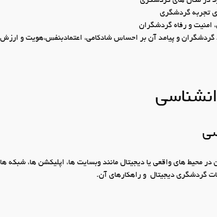
د در مکان ­های گردشگری
ازی تجربه گردشگری
، امنیت و رفاه گردشگران
سط گردشگران و پیامد آن بر احساس شادکامی، اعتمادبنفس،هویت و ارز
نشناسی
سی
ر محیط ­های واقعی یا دیجیتال مانند وب­سایت ­ها، اپلیکشن ­ها، شبکه 
ات گردشگری دیجیتال و راهکارهای آن.