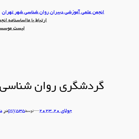
رفتن
انجمن علمی آموزشی دبیران روان شناسی شهر تهران
به
ارتباط با ما
اساسنامه انج
محتوا
لیست موسسین
گردشگری روان شناسی
جولای 20, 2023
—
psy535
در
د
توسط