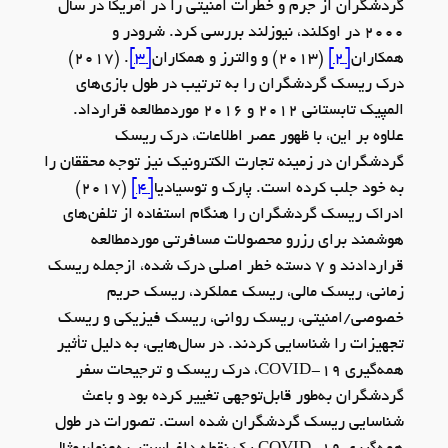
گردشگران از جرم و خطرات امنیتی را در آمریکا در سال
2000 در اوکلند، نیوزلند بررسی کرد. شرودر و
همکاران
[2]
(2013) و والترز و همکاران
[3]
. (2017)
درک ریسک گردشگران را به ترتیب در طول بازی‌های
المپیک تابستانی 2012 و 2016 موردمطالعه قرارداد.
علاوه بر این، با ظهور عصر اطلاعات، درک ریسک
گردشگران در زمینه تجارت الکترونیک نیز توجه محققان را
به خود جلب کرده است. پارک و توسیادیا
[4]
(2017)
ادراک ریسک گردشگران را هنگام استفاده از تلفن‌های
هوشمند برای رزرو محصولات مسافرتی موردمطالعه
قراردادند و 7 دسته خطر اصلی درک شده، ازجمله ریسک
زمانی، ریسک مالی، ریسک عملکرد، ریسک حریم
خصوصی/امنیتی، ریسک روانی، ریسک فیزیکی و ریسک
تجهیزات را شناسایی کردند. در سال‌هایی، به دلیل تأثیر
همه‌گیری COVID-19، درک ریسک و ترجیحات سفر
گردشگران به‌طور قابل‌توجهی تغییر کرده بود و باعث
شناسایی ریسک گردشگران شده است. تصورات در طول