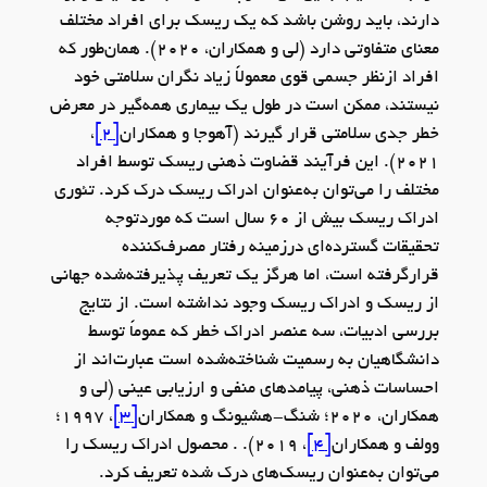
دارند، باید روشن باشد که یک ریسک برای افراد مختلف
معنای متفاوتی دارد (لی و همکاران، 2020). همان‌طور که
افراد ازنظر جسمی قوی معمولاً زیاد نگران سلامتی خود
نیستند، ممکن است در طول یک بیماری همه‌گیر در معرض
خطر جدی سلامتی قرار گیرند (آهوجا و همکاران
[2]
،
2021). این فرآیند قضاوت ذهنی ریسک توسط افراد
مختلف را می‌توان به‌عنوان ادراک ریسک درک کرد. تئوری
ادراک ریسک بیش از 60 سال است که موردتوجه
تحقیقات گسترده‌ای درزمینه رفتار مصرف‌کننده
قرارگرفته است، اما هرگز یک تعریف پذیرفته‌شده جهانی
از ریسک و ادراک ریسک وجود نداشته است. از نتایج
بررسی ادبیات، سه عنصر ادراک خطر که عموماً توسط
دانشگاهیان به رسمیت شناخته‌شده است عبارت‌اند از
احساسات ذهنی، پیامدهای منفی و ارزیابی عینی (لی و
همکاران، 2020؛ شنگ-هشیونگ و همکاران
[3]
، 1997؛
وولف و همکاران
[4]
، 2019). . محصول ادراک ریسک را
می‌توان به‌عنوان ریسک‌های درک شده تعریف کرد.