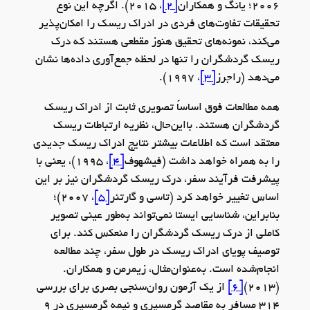
2006؛ یانگ و همکاران
[2]
، 2015). اگرچه این نوع
تحقیقات تفاوت‌های فردی در ادراک ریسک را امکان‌پذیر
می‌کند، نمونه‌های تحقیق هنوز مقطعی هستند که درک
ریسک گردشگران را تنها در لحظه جمع‌آوری داده‌ها نشان
می‌دهد (راجرز
[3]
، 1997).
همه مطالعات فوق اساساً تصویری ثابت از ادراک ریسک
گردشگران هستند. بااین‌حال، نظریه ارتباطات ریسک
معتقد است که اطلاعات بیشتر نتایج ادراک ریسک جدیدی
را به همراه خواهد داشت (فیشهوف
[4]
، 1995)، یعنی با
پیشرفت فرآیند سفر، درک ریسک گردشگران نیز بر این
اساس تغییر خواهد کرد (تاسی و گارتنر
[5]
، 2007)؛
بنابراین، شناسایی ایستا نمی‌تواند به‌طور عینی تصویر
کاملی از درک ریسک گردشگران را منعکس کند. برای
توصیف پویای ادراک ریسک در طول سفر، چند مطالعه
انجام‌شده است. به‌عنوان‌مثال، زیمرمن و همکاران.
(2013)
[6]
از یک آزمون روان‌سنجی بصری برای بررسی
314 مسافر به مقاصد گرمسیری و نیمه گرمسیری در 9