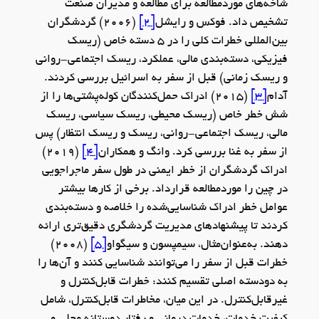
شاخه‌های موردمطالعه برای مطالعه و مدیران صنعت
تشخیص داد. فوکس و رایشل
[2]
(2006) گردشگران
بین‌المللی خطرات کلی را در 5 دسته خاص (ریسک
فیزیکی، دسته‌بندی مالی، عملکرد، ریسک اجتماعی-روانی
و ریسک زمانی) قبل از سفر به اسرائیل بررسی کردند.
آدام
[3]
(2015) ادراک حمل‌کنندگان کوله‌پشتی‌ها را از
شش خطر خاص (ریسک محیطی، ریسک سیاسی، ریسک
مالی، ریسک اجتماعی-روانی، ریسک و ریسک انتظار) پس
از سفر به غنا بررسی کرد. وانگ و همکاران
[4]
(2019)
ادراک گردشگران از خطر ایمنی در طول سفر ماجراجویی
در چین را موردمطالعه قرارداد. برخی از کارها بیشتر
عوامل خطر ادراک شناسایی‌شده را خلاصه و دسته‌بندی
کردند تا پیشنهاد‌های مدیریت گردشگری دقیق‌تری ارائه
دهند. به‌عنوان‌مثال، سیمپسون و سیگواو
[5]
(2008)
خطرات قبل از سفر را می‌توانند شناسایی کنند و آن‌ها را
به دودسته اصلی تقسیم کنند: خطرات قابل‌کنترل و
غیرقابل‌کنترل. در این میان، مخاطرات قابل‌کنترل، شامل